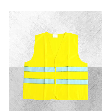
说明：反光背心又名交通安全服装,反光服,反光衣,安全反光马
甲,反光服,LED灯反光背心,警察反光背心,反光雨衣,反光帽