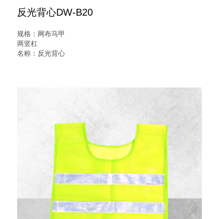
反光背心DW-B20
规格：网布马甲
两竖杠
名称：反光背心
型号：DW-B20
说明：反光背心又名交通安全服装,反光服,反光衣,安全反光马
甲,反光服,LED灯反光背心,警察反光背心,反光雨衣,反光帽
特点: 反光带有黄, 白两种颜色; 网布有红,黄,蓝等颜色. 本系列
产品均具防雨淋性能. 应用温度-35度-65 度.
用途:公安交警,交通,市政等工作人员执行公务,以及道路施工,
作业等各种场所